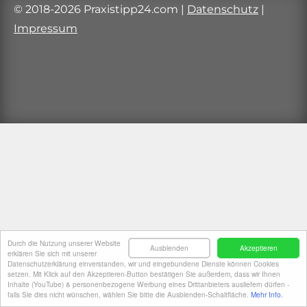
© 2018-2026 Praxistipp24.com
|
Datenschutz
|
Impressum
Durch die Nutzung unserer Website
Ausblenden
Akzeptieren
erklären Sie sich mit unserer
Datenschutzerklärung einverstanden, wir und eingebundene Dienste können Cookies
setzen. Mit Klick auf den Akzeptieren-Button bestätigen Sie außerdem, dass wir Ihnen
Inhalte (YouTube) & personenbezogene Werbung eines Drittanbieters ausliefern dürfen -
falls Sie dies nicht wünschen, wählen Sie bitte die Ausblenden-Schaltfläche.
Mehr Info.