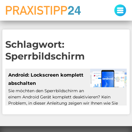
Skip
to
content
Schlagwort:
Sperrbildschirm
Android: Lockscreen komplett
abschalten
Sie möchten den Sperrbildschirm an
einem Android Gerät komplett deaktivieren? Kein
Problem, in dieser Anleitung zeigen wir Ihnen wie Sie
dies ganz einfach bewerkstelligen können. Egal ob Sie ein
Android Tablet oder ein Smartphone nutzen, der
Vorgang ist bei fast allen Geräten identisch.