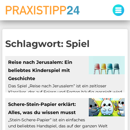
Skip
to
content
Schlagwort:
Spiel
Reise nach Jerusalem: Ein
beliebtes Kinderspiel mit
Geschichte
Das Spiel „Reise nach Jerusalem“ ist ein zeitloser
Klassiker, der auf Feiern und Festen häufig gespielt wird,
besonders bei Kindergeburtstagen. Es handelt sich um
ein Bewegungsspiel, das sowohl Geschicklichkeit als
Schere-Stein-Papier erklärt:
auch Schnelligkeit erfordert. Obwohl es heute vor allem
Alles, was du wissen musst
als Freizeitaktivität bekannt ist, reichen seine Ursprünge
„Stein-Schere-Papier“ ist ein einfaches
weiter zurück und haben möglicherweise ihren Ursprung
und beliebtes Handspiel, das auf der ganzen Welt
in europäischen Kinderspielen […]