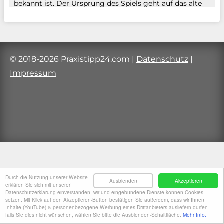
bekannt ist. Der Ursprung des Spiels geht auf das alte
China zurück, wo es als „Shoushiling“ bekannt war. Es
wird angenommen, dass das Spiel bereits im 3.
Jahrhundert v. Chr. gespielt wurde. Von China aus
verbreitete sich das Spiel nach Japan, wo es […]
© 2018-2026 Praxistipp24.com
|
Datenschutz
|
Impressum
Durch die Nutzung unserer Website
Ausblenden
Akzeptieren
erklären Sie sich mit unserer
Datenschutzerklärung einverstanden, wir und eingebundene Dienste können Cookies
setzen. Mit Klick auf den Akzeptieren-Button bestätigen Sie außerdem, dass wir Ihnen
Inhalte (YouTube) & personenbezogene Werbung eines Drittanbieters ausliefern dürfen -
falls Sie dies nicht wünschen, wählen Sie bitte die Ausblenden-Schaltfläche.
Mehr Info.